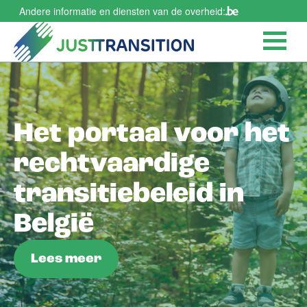
Overslaan
Andere informatie en diensten van de overheid:
en
naar
de
inhoud
gaan
Het portaal voor het
rechtvaardige
transitiebeleid in
België
Lees meer