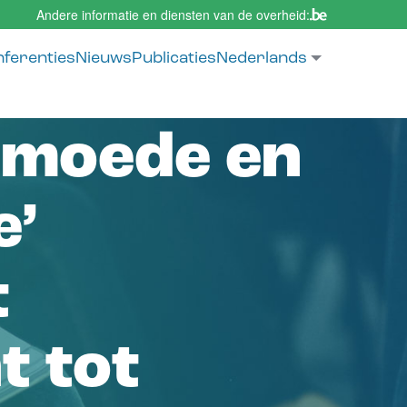
Andere informatie en diensten van de overheid:
tie
ferenties
Nieuws
Publicaties
Nederlands
Aanvullend
rmoede en
e’
t
t tot