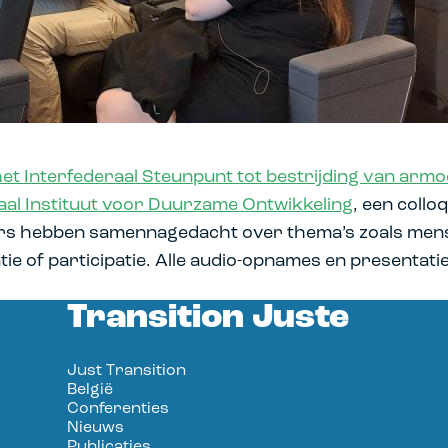
et Interfederaal Steunpunt tot bestrijding van arm
aal Instituut voor Duurzame Ontwikkeling
, een coll
gers hebben samennagedacht over thema’s zoals men
atie of participatie. Alle audio-opnames en presentat
Transition Juste
Just Transition
België
Conferenties
Nieuws
Publicaties