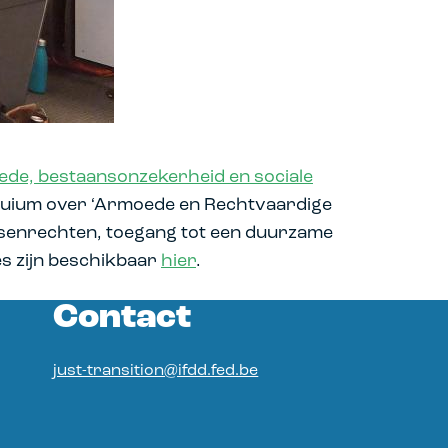
oede, bestaansonzekerheid en sociale
oquium over ‘Armoede en Rechtvaardige
senrechten, toegang tot een duurzame
ies zijn beschikbaar
hier
.
Contact
just-transition@ifdd.fed.be