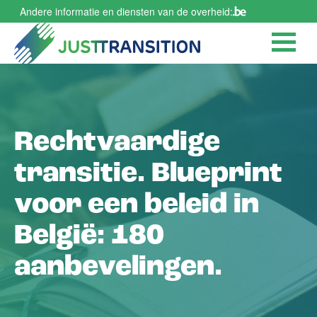
Overslaan
Andere informatie en diensten van de overheid:
en
naar
de
inhoud
gaan
Rechtvaardige
transitie. Blueprint
voor een beleid in
België: 180
aanbevelingen.