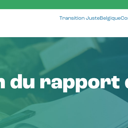
Hoofdnavigat
Transition Juste
Belgique
Co
n du rapport 