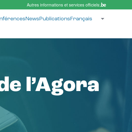
Autres informations et services officiels:
ie
nférences
News
Publications
Français
Lister les 
de l’Agora